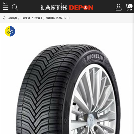
Menü
0
Anasayfa
Lastikler
Otomobil
Michelin 205/55R16 91H Crossclimate