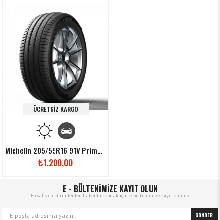
ÜCRETSIZ KARGO
Michelin 205/55R16 91V Primacy4
₺1.200,00
E - BÜLTENİMİZE KAYIT OLUN
Fırsat ve indirimlerden haberdar olmak için e bültenimize kayıt olunuz
GÖNDER