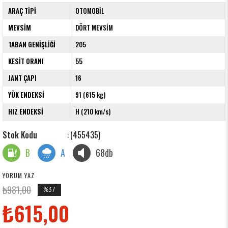
ARAÇ TİPİ
OTOMOBİL
MEVSİM
DÖRT MEVSİM
TABAN GENİŞLİĞİ
205
KESİT ORANI
55
JANT ÇAPI
16
YÜK ENDEKSİ
91 (615 kg)
HIZ ENDEKSİ
H (210 km/s)
(455435)
B
A
68db
YORUM YAZ
₺981,00
%
37
İndirim
₺615,00