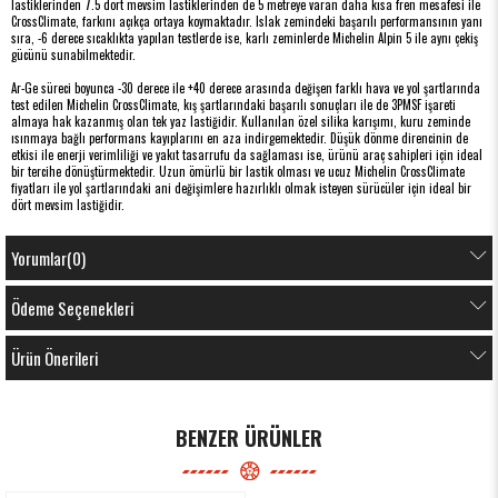
lastiklerinden 7.5 dört mevsim lastiklerinden de 5 metreye varan daha kısa fren mesafesi ile
CrossClimate, farkını açıkça ortaya koymaktadır. Islak zemindeki başarılı performansının yanı
sıra, -6 derece sıcaklıkta yapılan testlerde ise, karlı zeminlerde Michelin Alpin 5 ile aynı çekiş
gücünü sunabilmektedir.
Ar-Ge süreci boyunca -30 derece ile +40 derece arasında değişen farklı hava ve yol şartlarında
test edilen Michelin CrossClimate, kış şartlarındaki başarılı sonuçları ile de 3PMSF işareti
almaya hak kazanmış olan tek yaz lastiğidir. Kullanılan özel silika karışımı, kuru zeminde
ısınmaya bağlı performans kayıplarını en aza indirgemektedir. Düşük dönme direncinin de
etkisi ile enerji verimliliği ve yakıt tasarrufu da sağlaması ise, ürünü araç sahipleri için ideal
bir tercihe dönüştürmektedir. Uzun ömürlü bir lastik olması ve ucuz Michelin CrossClimate
fiyatları ile yol şartlarındaki ani değişimlere hazırlıklı olmak isteyen sürücüler için ideal bir
dört mevsim lastiğidir.
Yorumlar
(0)
Ödeme Seçenekleri
Ürün Önerileri
BENZER ÜRÜNLER