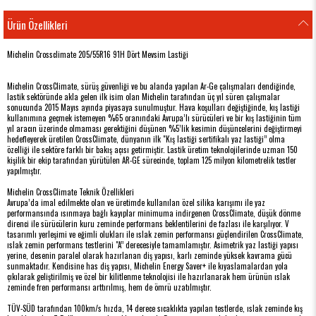
Ürün Özellikleri
Michelin Crossclimate 205/55R16 91H Dört Mevsim Lastiği
Michelin CrossClimate, sürüş güvenliği ve bu alanda yapılan Ar-Ge çalışmaları dendiğinde,
lastik sektöründe akla gelen ilk isim olan Michelin tarafından üç yıl süren çalışmalar
sonucunda 2015 Mayıs ayında piyasaya sunulmuştur. Hava koşulları değiştiğinde, kış lastiği
kullanımına geçmek istemeyen %65 oranındaki Avrupa’lı sürücüleri ve bir kış lastiğinin tüm
yıl aracın üzerinde olmaması gerektiğini düşünen %5’lik kesimin düşüncelerini değiştirmeyi
hedefleyerek üretilen CrossClimate, dünyanın ilk "Kış lastiği sertifikalı yaz lastiği” olma
özelliği ile sektöre farklı bir bakış açısı getirmiştir. Lastik üretim teknolojilerinde uzman 150
kişilik bir ekip tarafından yürütülen AR-GE sürecinde, toplam 125 milyon kilometrelik testler
yapılmıştır.
Michelin CrossClimate Teknik Özellikleri
Avrupa’da imal edilmekte olan ve üretimde kullanılan özel silika karışımı ile yaz
performansında ısınmaya bağlı kayıplar minimuma indirgenen CrossClimate, düşük dönme
direnci ile sürücülerin kuru zeminde performans beklentilerini de fazlası ile karşılıyor. V
tasarımlı yerleşimi ve eğimli olukları ile ıslak zemin performansı güçlendirilen CrossClimate,
ıslak zemin performans testlerini "A” derecesiyle tamamlamıştır. Asimetrik yaz lastiği yapısı
yerine, desenin paralel olarak hazırlanan diş yapısı, karlı zeminde yüksek kavrama gücü
sunmaktadır. Kendisine has diş yapısı, Michelin Energy Saver+ ile kıyaslamalardan yola
çıkılarak geliştirilmiş ve özel bir kilitlenme teknolojisi ile hazırlanarak hem ürünün ıslak
zeminde fren performansı arttırılmış, hem de ömrü uzatılmıştır.
TÜV-SÜD tarafından 100km/s hızda, 14 derece sıcaklıkta yapılan testlerde, ıslak zeminde kış