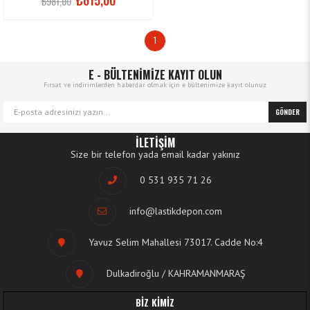
₺981,00
1
E - BÜLTENİMİZE KAYIT OLUN
Fırsat ve indirimlerden haberdar olmak için e bültenimize kayıt olunuz
GÖNDER
İLETİŞİM
Size bir telefon yada email kadar yakınız
0 531 935 71 26
info@lastikdepon.com
Yavuz Selim Mahallesi 73017. Cadde No:4
Dulkadiroğlu / KAHRAMANMARAŞ
BİZ KİMİZ